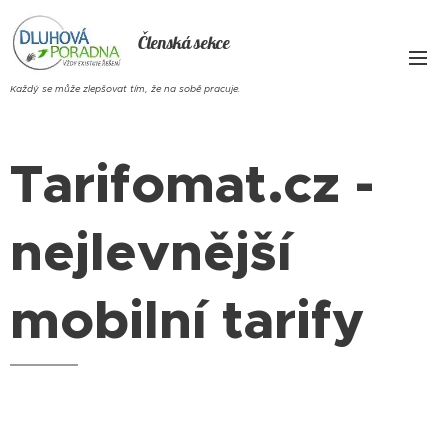
Členská sekce
Každý se může zlepšovat tím, že na sobě pracuje.
Tarifomat.cz -
nejlevnější
mobilní tarify