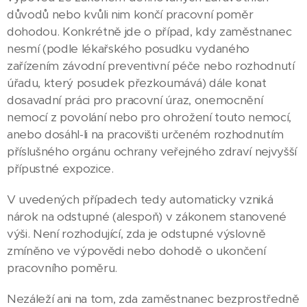
důvodů nebo kvůli nim končí pracovní poměr
dohodou. Konkrétně jde o případ, kdy zaměstnanec
nesmí (podle lékařského posudku vydaného
zařízením závodní preventivní péče nebo rozhodnutí
úřadu, který posudek přezkoumává) dále konat
dosavadní práci pro pracovní úraz, onemocnění
nemocí z povolání nebo pro ohrožení touto nemocí,
anebo dosáhl-li na pracovišti určeném rozhodnutím
příslušného orgánu ochrany veřejného zdraví nejvyšší
přípustné expozice.
V uvedených případech tedy automaticky vzniká
nárok na odstupné (alespoň) v zákonem stanovené
výši. Není rozhodující, zda je odstupné výslovně
zmíněno ve výpovědi nebo dohodě o ukončení
pracovního poměru.
Nezáleží ani na tom, zda zaměstnanec bezprostředně