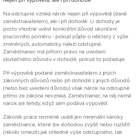
Nejen při výpovědi, ale i při dohodě
Na odstupné vzniká nárok nejen při výpovědi (dané
zaměstnavatelem), ale i při dohodě. U dohody je
proto vhodné uvést konkrétní důvod ukončení
pracovního poměru - pokud půjde o některý z výše
zmíněných, automaticky náleží odstupné.
Zaměstnanec má přitom právo na uvedení
skutečného důvodu v dohodě, pokud to požaduje.
Při výpovědi podané zaměstnavatelem z jiných
zákonných důvodů nebo při dohodě z jiných důvodů
(nebo bez uvedení důvodu) však nárok na odstupné
přímo ze zákona nevzniká. Zaměstnanec na něj nemá
nárok ani tehdy, když sám podává výpověď.
Zákoník práce nicméně uvádí jen minimální nároky
zaměstnance, které lze dohodou zvýšit nebo rozšířit
(nikoliv omezit) jak ohledně výše odstupného, tak